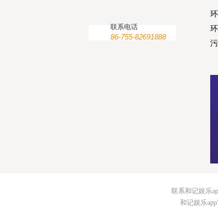
环
联系电话
环
86-755-82691888
污
联系和记娱乐ap
和记娱乐ap