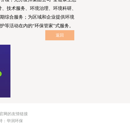
计、技术服务、环境治理、环境科研、
期综合服务；为区域和企业提供环境
护等活动在内的“环保管家
"
式服务。
p官网的友情链接
支持：华润环保