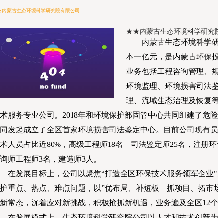
★内蒙古生态环境科学研究院有限公司
★★内蒙古生态环境科学研究院
内蒙古生态环境科学
本一亿元，是内蒙古环保
业务包括工程咨询管理、
环境监理、环境损害司法
理、流域生态治理及恢复
术服务专业公司。
2018
年和环境保护部固管中心共同组建了危险
同发起成立了全区首家环境损害司法鉴定中心。目前公司现有员
术人员占比近
80%
，高级工程师
18
名，司法鉴定师
25
名，注册环
询师工程师
3
名，建造师
3
人。
在发展目标上，公司以聚焦“打造全区环保技术服务领军企业
"
护重点、热点、难点问题，以”优布局、补短板，抓项目、拓市
新常态，沉着应对新挑战，积极抢抓新机遇，业务遍及全区
12
个
在发展模式上，生态环境科学研究院公司以人才和技术创新为