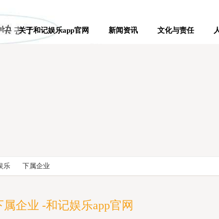
关于和记娱乐app官网
新闻资讯
文化与责任
娱乐
下属企业
网
下属企业 -和记娱乐app官网