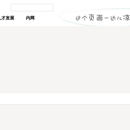
人才发展
内网