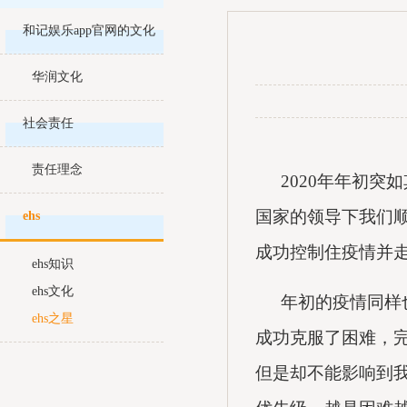
和记娱乐app官网的文化
华润文化
社会责任
责任理念
2020
年年初突如
国家的领导下我们
ehs
成功控制住疫情并
ehs知识
ehs文化
年初的疫情同样
ehs之星
成功克服了困难，
但是却不能影响到