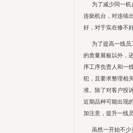
为了减少同一机
连疵机台，对连续
好，对于实在修不
为了提高一线员
的质量展板以外，
序工序负责人和一
犯，且要求整理相
准。除了对客户投
近期品种可能出现
加注意，提升一线
虽然一开始不少