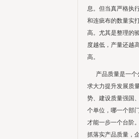
息。但当真严格执
和连疵布的数量实
高。尤其是整理的
度越低，产量还越
高。
产品质量是一个
求大力提升发展质
势、建设质量强国
个单位，哪一个部
才能一步一个台阶
抓落实产品质量，