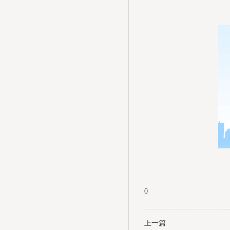
0
上一篇