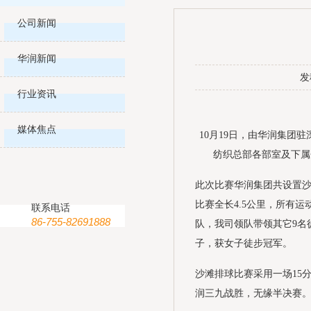
公司新闻
华润新闻
发
行业资讯
媒体焦点
10月19日，由华润集团
纺织总部各部室及下属
此次比赛华润集团共设置
比赛全长4.5公里，所有运
联系电话
86-755-82691888
队，我司领队带领其它9名
子，获女子徒步冠军。
沙滩排球比赛采用一场15
润三九战胜，无缘半决赛