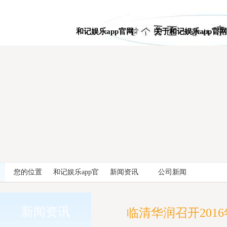
和记娱乐app官网
关于和记娱乐app官网
您的位置
和记娱乐app官
新闻资讯
公司新闻
网
新闻资讯
临清华润召开201