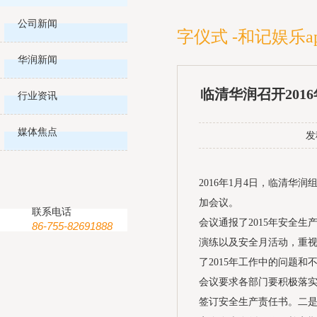
公司新闻
字仪式 -和记娱乐a
华润新闻
临清华润召开20
行业资讯
媒体焦点
发
2016年1月4日，临清华
加会议。
联系电话
会议通报了2015年安全生
86-755-82691888
演练以及安全月活动，重视
了2015年工作中的问题和
会议要求各部门要积极落实
签订安全生产责任书。二