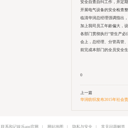
安全自查自纠工作，并定
开展电气设备的安全检查
临清华润总经理强调指出
加上我司员工年龄偏大，设
各部门贯彻执行“管生产必
会上，总经理、分管高管、
前完成本部门的全员安全
0
上一篇
华润纺织发布2015年社会
联系和记娱乐app官网
|
网站地图
|
隐私与安全
|
常见问题解答