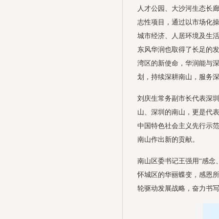
人才公园、大沙河生态长
志性项目，通过以市场化
城市经济、人居环境及生
东风华润也取得了长足的
湾区的新使命，华润能与
划，持续深耕南山，服务
刘庆生常务副市长代表深
山、深圳的南山，更是代
中国特色社会主义先行示
南山作出新的贡献。
南山区委书记王强用“感念
怀城区的华丽蝶变，感恩所
轮驱动发展战略，奋力书