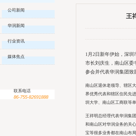
公司新闻
王
华润新闻
行业资讯
1
月
2
日新年伊始，深圳
媒体焦点
市长刘庆生，南山区委
参会并代表华润集团致
南山区退休老领导、辖区
联系电话
界优秀代表和辖区住民先
86-755-82691888
圳大学、南山区工商联等
王祥明总经理代表华润集
和南山区对华润业务的关
宝等很多业务都在南山布