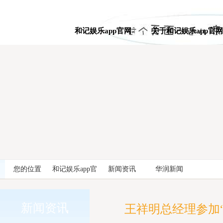
和记娱乐app官网
关于和记娱乐app官网
您的位置
和记娱乐app官
新闻资讯
华润新闻
网
新闻资讯
王祥明总经理参加“