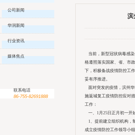
公司新闻
滨
华润新闻
行业资讯
当前，新型冠状病毒感染
媒体焦点
格遵照落实国家、省、市
下，积极备战疫情防控工
妥有序推进。
面对突发的疫情，滨州华润
联系电话
86-755-82691888
施返城复工疫情防控应对措
工作：
一、1月25日正月初一开
1、提前建立组织机构，
成立疫情防控工作领导小