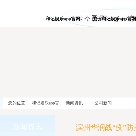
和记娱乐app官网
关于和记娱乐app官网
您的位置
和记娱乐app官
新闻资讯
公司新闻
网
新闻资讯
滨州华润战“疫”防