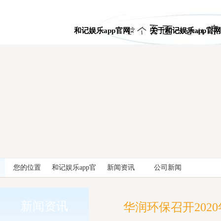
和记娱乐app官网
关于和记娱乐app官网
您的位置
和记娱乐app官
新闻资讯
公司新闻
网
新闻资讯
华润环保召开202