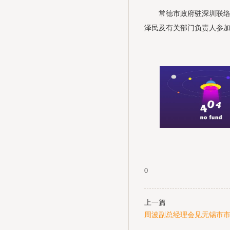
常德市政府驻深圳联络处
泽民及有关部门负责人参
0
上一篇
周波副总经理会见无锡市