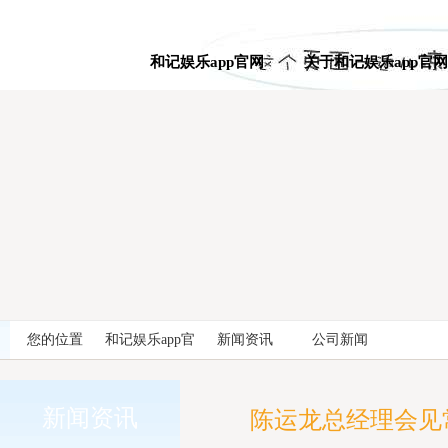
和记娱乐app官网
关于和记娱乐app官网
您的位置
和记娱乐app官
新闻资讯
公司新闻
网
新闻资讯
陈运龙总经理会见