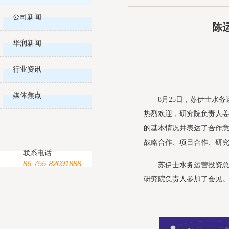
公司新闻
陈
华润新闻
行业资讯
媒体焦点
8月25日，苏伊士水务
热烈欢迎，研究院负责人
的基本情况并表达了合作
战略合作、项目合作、研
联系电话
86-755-82691888
苏伊士水务运营投资总监
研究院负责人参加了会见