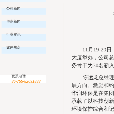
公司新闻
华润新闻
行业资讯
媒体焦点
11
月
19-20
日
大厦举办，公司
务骨干为
30
名新
联系电话
陈运龙总经
86-755-82691888
展方向、激励和
华润环保是在集
承载了以科技创新
环境保护综合和记