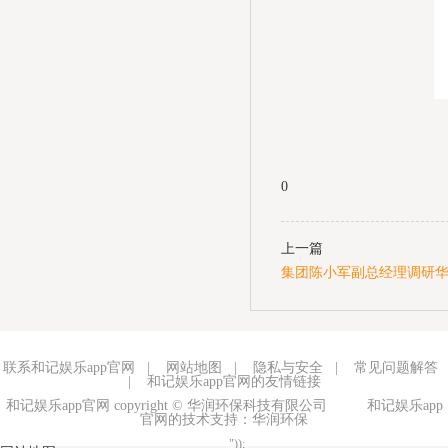
0
上一篇
集团陈小军副总经理调研
联系和记娱乐app官网
|
网站地图
|
隐私与安全
|
常见问题解答
|
和记娱乐app官网的友情链接
和记娱乐app官网 copyright © 华润环保科技有限公司 和记娱乐app
官网的技术支持：华润环保
"));