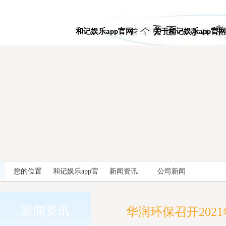
和记娱乐app官网
关于和记娱乐app官网
您的位置
和记娱乐app官
新闻资讯
公司新闻
网
新闻资讯
华润环保召开202