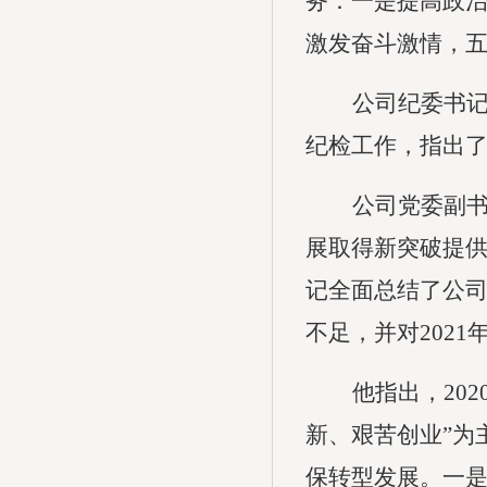
务：一是提高政
激发奋斗激情，
公司纪委书
纪检工作，指出
公司党委副书
展取得新突破提
记全面总结了公
不足，并对
2021
他指出，
202
新、艰苦创业
”
为
保转型发展。一