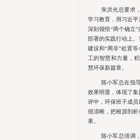
朱洪光总要求
学习教育，用习近平
深刻领悟“两个确立
部署的实践行动上。
建设和“两非”处置
工的智慧和力量，积
慧环保新篇章。
陈小军总在指
效果明显，体现了集
评中，环保班子成员
很清晰，把根源剖析
果。
陈小军总强调