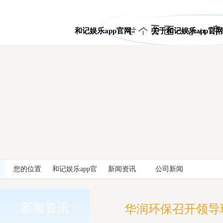
和记娱乐app官网
关于和记娱乐app官网
您的位置
和记娱乐app官
新闻资讯
公司新闻
网
新闻资讯
华润环保召开领导班