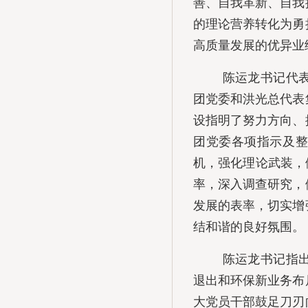
善、自我革新、自我
的理论营养转化为勇
高质量发展的优异业
陈运龙书记代
团党委和洪光总代表
设指明了努力方向、
团党委各项指示及整
机，强化理论武装，
率，深入调查研究，
发展的表率，切实增
结和谐的良好氛围。
陈运龙书记指
退出和环保新业务布
大党员干部鼓足刀刃