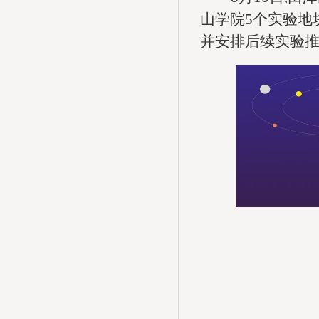
山学院
5
个实验地
并安排后续实验