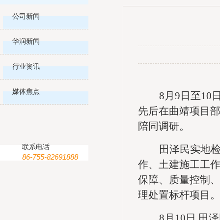
公司新闻
华润新闻
行业资讯
媒体焦点
8
月
9
日至
10
先后在曲靖项目
陪同调研。
联系电话
田泽民实地
86-755-82691888
作、土建施工工
保障、质量控制
理处置标杆项目
8
月
10
日
,
田泽