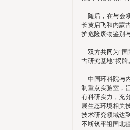
随后，在与会领
长黄启飞和内蒙
护危险废物鉴别
双方共同为“国
古研究基地”揭牌
中国环科院与内
制重点实验室，
有科研实力，充
展生态环境相关
技术研究领域达
不断筑牢祖国北