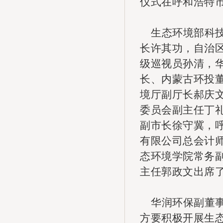
仪式在呼和浩特
生态环境部科技
长许其功，自治
级巡视员孙清，
长、内蒙古环投
境厅副厅长郝庆
委员会副主任丁
副市长徐守冀，
有限公司总会计
态环境学院常务
主任郭政文出席
华润环保副董事
方要积极开展生