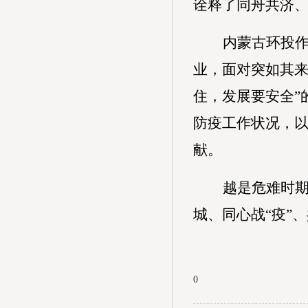
诠释了同舟共济
内蒙古环投
业，面对突如其来
住，发展要安全”
防疫工作状况，
献。
越是危难时
城、同心战“疫”
0