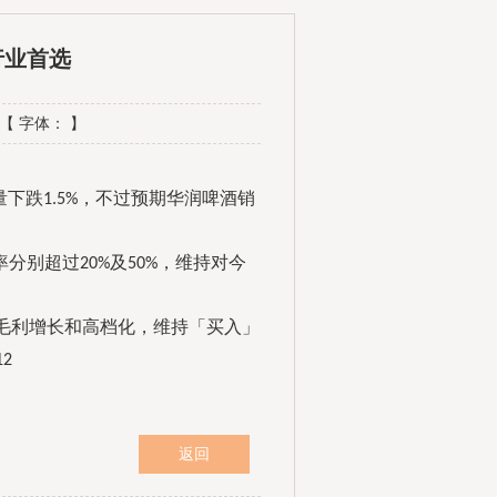
行业首选
【 字体： 】
量下跌
，不过预期华润啤酒销
1.5%
率分别超过
及
，维持对今
20%
50%
毛利增长和高档化，维持「买入」
12