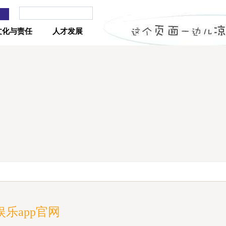
文化与责任
人才发展
乐app官网