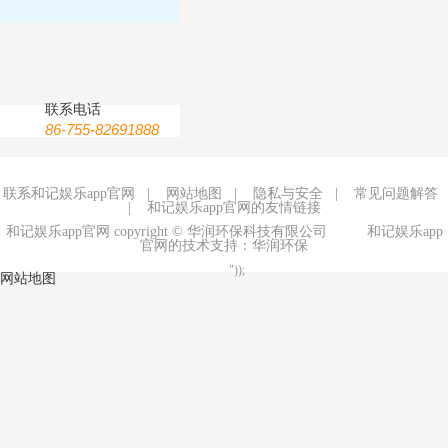
联系电话
86-755-82691888
联系和记娱乐app官网
|
网站地图
|
隐私与安全
|
常见问题解答
|
和记娱乐app官网的友情链接
和记娱乐app官网 copyright © 华润环保科技有限公司 和记娱乐app
官网的技术支持：华润环保
"));
网站地图