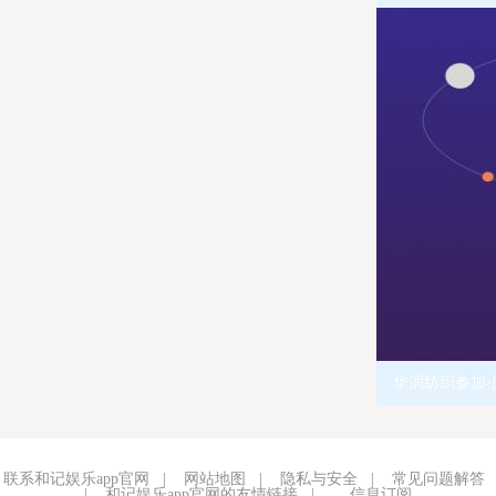
华润纺织参加
联系和记娱乐app官网
|
网站地图
|
隐私与安全
|
常见问题解答
|
和记娱乐app官网的友情链接
|
信息订阅