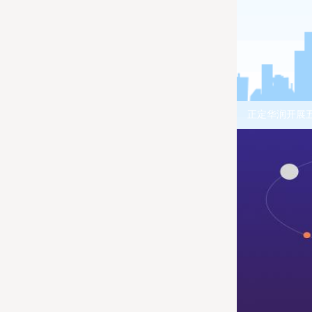
正定华润开展