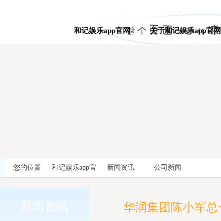
和记娱乐app官网
关于和记娱乐app官网
您的位置
和记娱乐app官
新闻资讯
公司新闻
网
新闻资讯
华润集团陈小军总一