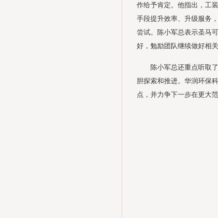
作给予肯定。他指出，工
手段提升效率、升级服务
尝试。陈小军总表示圣马
好，勉励团队继续做好相
陈小军总还重点听取了环
胆探索和推进。华润环保
点，并力争下一步在更大